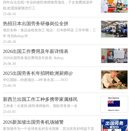
四年合法交税+专业的移民律师推荐项目，子女免费就读学
校,欧盟国家随意打工
25-06-16
热招日本出国劳务研修岗位全拼
项目名称：食品金枪鱼加工 地点：日本静岡县 工作年限：三
年 性别&nbsp;年
25-06-18
2026出国工作费用及年薪详情表
2026出国劳务项目费用及年薪表. &nbsp;
26-06-30
2025出国劳务长年招聘欧洲厨师@
华亿国际—特惠项目—4年拿永居——NO1
25-06-19
新西兰出国工作工种多携带家属移民
工种多！出签快,移民律师操作。国际劳务第一名
25-01-01
2026新加坡出国劳务机场辅警
新加坡作为一个全球有名的安全国家，其治安良好得益于其