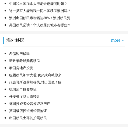
中国和出国加拿大养老金也能同时领？
这一类家人能随我一同出国移民澳洲吗？
澳洲出国移民审增幅达88%！澳洲移民赞
美国移民必读：华人移居的城市有哪些？
海外移民
more »
希腊购房移民
新政策希腊购房移民
泰国房地产投资
组团移民加拿大啦,联邦政府喊你来!
想去哥斯达黎加移民,对出国他了解.
德国房产投资签证
丹麦餐厅华人街转让
德国投资者经营签证及房产
英国饭店投资者经营签证
出国移民土耳其护照移民