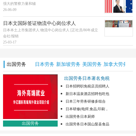
强大的警察力量和辅
26-06-09
日本文国际签证物流中心岗位求人
日本本土上市集团求人:物流中心岗位求人 [正社员/86年成立
会社/报销
25-03-17
出国劳务
日本劳务
新加坡劳务
美国劳务
加拿大劳务
澳
出国劳务日本著名免税
日本招聘职免税店员招聘人
新日本温泉酒店招聘包吃包
日本三年劳务研修多组合
日本研修(电焊,食品,印刷，
出国劳务日本厨师
出国劳务
出国劳务日本国山梨县食品