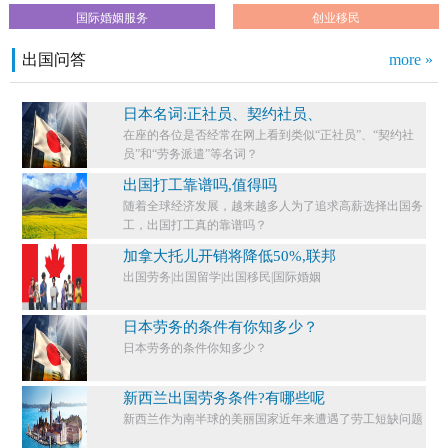
国际婚姻服务
创业移民
出国问答
more »
日本名词:正社员、契约社员、
在座的各位是否经常在网上看到类似“正社员”、“契约社
员”和“劳务派遣”等名词？
出国打工靠谱吗,值得吗
随着全球经济发展，越来越多人为了追求高薪选择出国务
工，出国打工真的靠谱吗？
加拿大托儿开销将降低50%,联邦
出国劳务|出国留学|出国移民|国际婚姻
日本劳务的条件有你知多少？
日本劳务的条件你知多少？​
新西兰出国劳务条件?有哪些呢
新西兰作为南半球的美丽国家近年来遭遇了劳工短缺问题