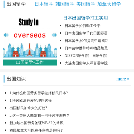
出国留学
日本留学
韩国留学
美国留学
加拿大留学
澳洲
日本出国留学打工实用
日本留学如何勤工俭学
日本出国留学千代田国际语
日本留学,如何提高申请成功
日本留学携带特殊物品禁忌
NIPPON语学院—日语学院
出国留学+工作
大连出国留学东洋言语学院
出国知识
more »
1.为什么出国劳务留学选择移民日本?
1.移民欧洲丹麦的理想选择
出国移民加拿大的好处?
5.这一类家人能随我一同移民澳洲吗？
新加坡出国劳务签证WP-SP的常识
移民加拿大可以在任意省居住吗？