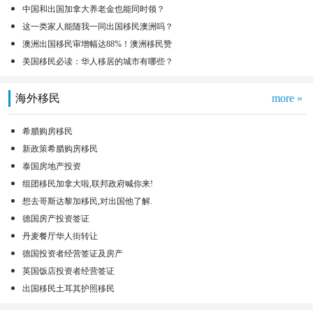
中国和出国加拿大养老金也能同时领？
这一类家人能随我一同出国移民澳洲吗？
澳洲出国移民审增幅达88%！澳洲移民赞
美国移民必读：华人移居的城市有哪些？
海外移民
more »
希腊购房移民
新政策希腊购房移民
泰国房地产投资
组团移民加拿大啦,联邦政府喊你来!
想去哥斯达黎加移民,对出国他了解.
德国房产投资签证
丹麦餐厅华人街转让
德国投资者经营签证及房产
英国饭店投资者经营签证
出国移民土耳其护照移民