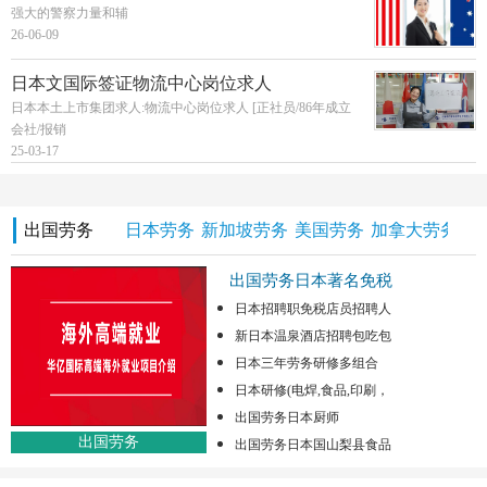
强大的警察力量和辅
26-06-09
日本文国际签证物流中心岗位求人
日本本土上市集团求人:物流中心岗位求人 [正社员/86年成立
会社/报销
25-03-17
出国劳务
日本劳务
新加坡劳务
美国劳务
加拿大劳务
澳
出国劳务日本著名免税
日本招聘职免税店员招聘人
新日本温泉酒店招聘包吃包
日本三年劳务研修多组合
日本研修(电焊,食品,印刷，
出国劳务日本厨师
出国劳务
出国劳务日本国山梨县食品