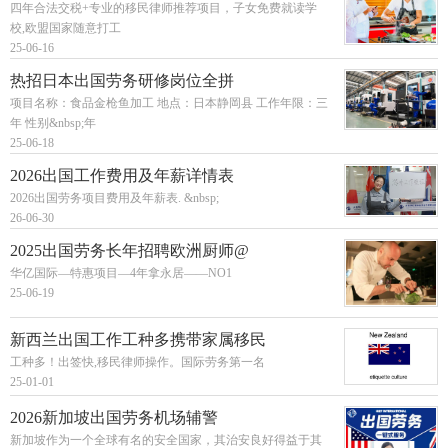
四年合法交税+专业的移民律师推荐项目，子女免费就读学
校,欧盟国家随意打工
25-06-16
热招日本出国劳务研修岗位全拼
项目名称：食品金枪鱼加工 地点：日本静岡县 工作年限：三
年 性别&nbsp;年
25-06-18
2026出国工作费用及年薪详情表
2026出国劳务项目费用及年薪表. &nbsp;
26-06-30
2025出国劳务长年招聘欧洲厨师@
华亿国际—特惠项目—4年拿永居——NO1
25-06-19
新西兰出国工作工种多携带家属移民
工种多！出签快,移民律师操作。国际劳务第一名
25-01-01
2026新加坡出国劳务机场辅警
新加坡作为一个全球有名的安全国家，其治安良好得益于其