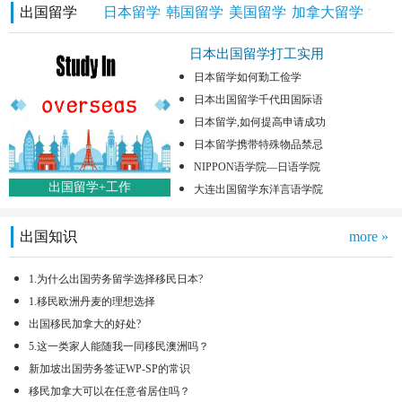
出国留学
日本留学
韩国留学
美国留学
加拿大留学
澳洲
日本出国留学打工实用
日本留学如何勤工俭学
日本出国留学千代田国际语
日本留学,如何提高申请成功
日本留学携带特殊物品禁忌
NIPPON语学院—日语学院
出国留学+工作
大连出国留学东洋言语学院
出国知识
more »
1.为什么出国劳务留学选择移民日本?
1.移民欧洲丹麦的理想选择
出国移民加拿大的好处?
5.这一类家人能随我一同移民澳洲吗？
新加坡出国劳务签证WP-SP的常识
移民加拿大可以在任意省居住吗？