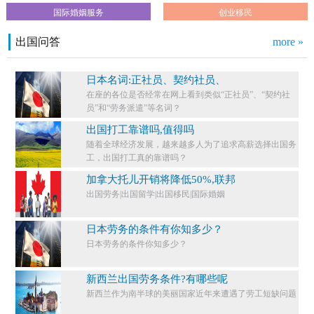
国际婚姻服务
创业移民
出国问答
more »
日本名词:正社员、契约社员、
在座的各位是否经常在网上看到类似“正社员”、“契约社
员”和“劳务派遣”等名词？
出国打工靠谱吗,值得吗
随着全球经济发展，越来越多人为了追求高薪选择出国务
工，出国打工真的靠谱吗？
加拿大托儿开销将降低50%,联邦
出国劳务|出国留学|出国移民|国际婚姻
日本劳务的条件有你知多少？
日本劳务的条件你知多少？​
新西兰出国劳务条件?有哪些呢
新西兰作为南半球的美丽国家近年来遭遇了劳工短缺问题