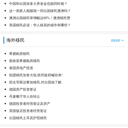
中国和出国加拿大养老金也能同时领？
这一类家人能随我一同出国移民澳洲吗？
澳洲出国移民审增幅达88%！澳洲移民赞
美国移民必读：华人移居的城市有哪些？
海外移民
more »
希腊购房移民
新政策希腊购房移民
泰国房地产投资
组团移民加拿大啦,联邦政府喊你来!
想去哥斯达黎加移民,对出国他了解.
德国房产投资签证
丹麦餐厅华人街转让
德国投资者经营签证及房产
英国饭店投资者经营签证
出国移民土耳其护照移民