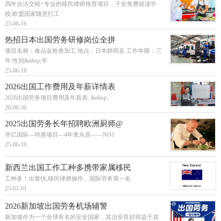
四年合法交税+专业的移民律师推荐项目，子女免费就读学
校,欧盟国家随意打工
25-06-16
热招日本出国劳务研修岗位全拼
项目名称：食品金枪鱼加工 地点：日本静岡县 工作年限：三
年 性别&nbsp;年
25-06-18
2026出国工作费用及年薪详情表
2026出国劳务项目费用及年薪表. &nbsp;
26-06-30
2025出国劳务长年招聘欧洲厨师@
华亿国际—特惠项目—4年拿永居——NO1
25-06-19
新西兰出国工作工种多携带家属移民
工种多！出签快,移民律师操作。国际劳务第一名
25-01-01
2026新加坡出国劳务机场辅警
新加坡作为一个全球有名的安全国家，其治安良好得益于其