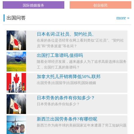
国际婚姻服务
创业移民
出国问答
more »
日本名词:正社员、契约社员、
在座的各位是否经常在网上看到类似“正社员”、“契约社
员”和“劳务派遣”等名词？
出国打工靠谱吗,值得吗
随着全球经济发展，越来越多人为了追求高薪选择出国务
工，出国打工真的靠谱吗？
加拿大托儿开销将降低50%,联邦
出国劳务|出国留学|出国移民|国际婚姻
日本劳务的条件有你知多少？
日本劳务的条件你知多少？​
新西兰出国劳务条件?有哪些呢
新西兰作为南半球的美丽国家近年来遭遇了劳工短缺问题