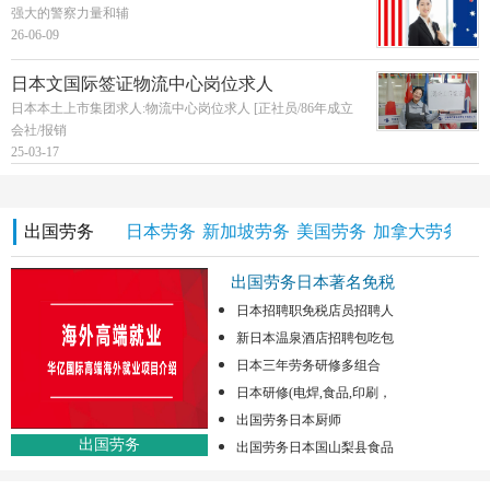
强大的警察力量和辅
26-06-09
日本文国际签证物流中心岗位求人
日本本土上市集团求人:物流中心岗位求人 [正社员/86年成立
会社/报销
25-03-17
出国劳务
日本劳务
新加坡劳务
美国劳务
加拿大劳务
澳
出国劳务日本著名免税
日本招聘职免税店员招聘人
新日本温泉酒店招聘包吃包
日本三年劳务研修多组合
日本研修(电焊,食品,印刷，
出国劳务日本厨师
出国劳务
出国劳务日本国山梨县食品