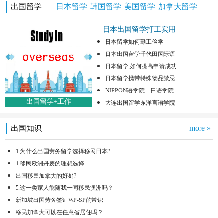
出国留学
日本留学
韩国留学
美国留学
加拿大留学
澳洲
日本出国留学打工实用
日本留学如何勤工俭学
日本出国留学千代田国际语
日本留学,如何提高申请成功
日本留学携带特殊物品禁忌
NIPPON语学院—日语学院
出国留学+工作
大连出国留学东洋言语学院
出国知识
more »
1.为什么出国劳务留学选择移民日本?
1.移民欧洲丹麦的理想选择
出国移民加拿大的好处?
5.这一类家人能随我一同移民澳洲吗？
新加坡出国劳务签证WP-SP的常识
移民加拿大可以在任意省居住吗？