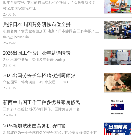
四年合法交税+专业的移民律师推荐项目，子女免费就读学
校,欧盟国家随意打工
25-06-16
热招日本出国劳务研修岗位全拼
项目名称：食品金枪鱼加工 地点：日本静岡县 工作年限：三
年 性别&nbsp;年
25-06-18
2026出国工作费用及年薪详情表
2026出国劳务项目费用及年薪表. &nbsp;
26-06-30
2025出国劳务长年招聘欧洲厨师@
华亿国际—特惠项目—4年拿永居——NO1
25-06-19
新西兰出国工作工种多携带家属移民
工种多！出签快,移民律师操作。国际劳务第一名
25-01-01
2026新加坡出国劳务机场辅警
新加坡作为一个全球有名的安全国家，其治安良好得益于其