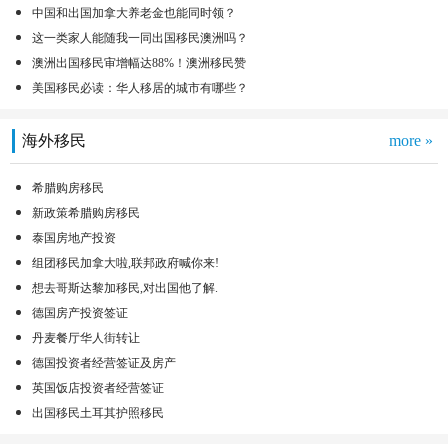
中国和出国加拿大养老金也能同时领？
这一类家人能随我一同出国移民澳洲吗？
澳洲出国移民审增幅达88%！澳洲移民赞
美国移民必读：华人移居的城市有哪些？
海外移民
more »
希腊购房移民
新政策希腊购房移民
泰国房地产投资
组团移民加拿大啦,联邦政府喊你来!
想去哥斯达黎加移民,对出国他了解.
德国房产投资签证
丹麦餐厅华人街转让
德国投资者经营签证及房产
英国饭店投资者经营签证
出国移民土耳其护照移民