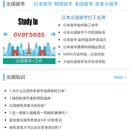
出国留学
日本留学
韩国留学
美国留学
加拿大留学
澳洲
日本出国留学打工实用
日本留学如何勤工俭学
日本出国留学千代田国际语
日本留学,如何提高申请成功
日本留学携带特殊物品禁忌
NIPPON语学院—日语学院
出国留学+工作
大连出国留学东洋言语学院
出国知识
more »
1.为什么出国劳务留学选择移民日本?
1.移民欧洲丹麦的理想选择
出国移民加拿大的好处?
5.这一类家人能随我一同移民澳洲吗？
新加坡出国劳务签证WP-SP的常识
移民加拿大可以在任意省居住吗？