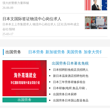
强大的警察力量和辅
26-06-09
日本文国际签证物流中心岗位求人
日本本土上市集团求人:物流中心岗位求人 [正社员/86年成立
会社/报销
25-03-17
出国劳务
日本劳务
新加坡劳务
美国劳务
加拿大劳务
澳
出国劳务日本著名免税
日本招聘职免税店员招聘人
新日本温泉酒店招聘包吃包
日本三年劳务研修多组合
日本研修(电焊,食品,印刷，
出国劳务日本厨师
出国劳务
出国劳务日本国山梨县食品