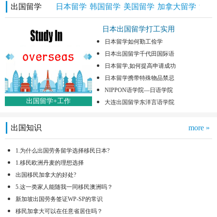
出国留学
日本留学
韩国留学
美国留学
加拿大留学
澳洲
日本出国留学打工实用
日本留学如何勤工俭学
日本出国留学千代田国际语
日本留学,如何提高申请成功
日本留学携带特殊物品禁忌
NIPPON语学院—日语学院
出国留学+工作
大连出国留学东洋言语学院
出国知识
more »
1.为什么出国劳务留学选择移民日本?
1.移民欧洲丹麦的理想选择
出国移民加拿大的好处?
5.这一类家人能随我一同移民澳洲吗？
新加坡出国劳务签证WP-SP的常识
移民加拿大可以在任意省居住吗？