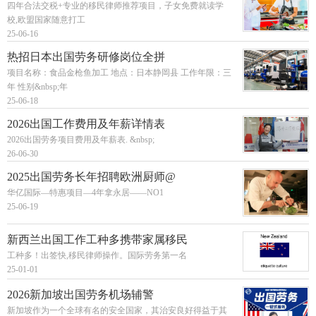
四年合法交税+专业的移民律师推荐项目，子女免费就读学
校,欧盟国家随意打工
25-06-16
热招日本出国劳务研修岗位全拼
项目名称：食品金枪鱼加工 地点：日本静岡县 工作年限：三
年 性别&nbsp;年
25-06-18
2026出国工作费用及年薪详情表
2026出国劳务项目费用及年薪表. &nbsp;
26-06-30
2025出国劳务长年招聘欧洲厨师@
华亿国际—特惠项目—4年拿永居——NO1
25-06-19
新西兰出国工作工种多携带家属移民
工种多！出签快,移民律师操作。国际劳务第一名
25-01-01
2026新加坡出国劳务机场辅警
新加坡作为一个全球有名的安全国家，其治安良好得益于其