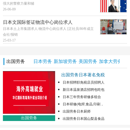
强大的警察力量和辅
26-06-09
日本文国际签证物流中心岗位求人
日本本土上市集团求人:物流中心岗位求人 [正社员/86年成立
会社/报销
25-03-17
出国劳务
日本劳务
新加坡劳务
美国劳务
加拿大劳务
澳
出国劳务日本著名免税
日本招聘职免税店员招聘人
新日本温泉酒店招聘包吃包
日本三年劳务研修多组合
日本研修(电焊,食品,印刷，
出国劳务日本厨师
出国劳务
出国劳务日本国山梨县食品