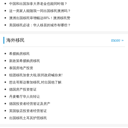
中国和出国加拿大养老金也能同时领？
这一类家人能随我一同出国移民澳洲吗？
澳洲出国移民审增幅达88%！澳洲移民赞
美国移民必读：华人移居的城市有哪些？
海外移民
more »
希腊购房移民
新政策希腊购房移民
泰国房地产投资
组团移民加拿大啦,联邦政府喊你来!
想去哥斯达黎加移民,对出国他了解.
德国房产投资签证
丹麦餐厅华人街转让
德国投资者经营签证及房产
英国饭店投资者经营签证
出国移民土耳其护照移民