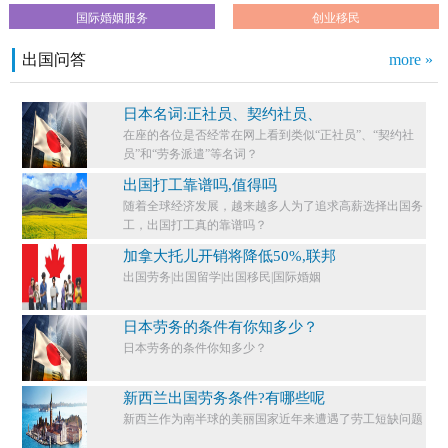
国际婚姻服务
创业移民
出国问答
more »
日本名词:正社员、契约社员、
在座的各位是否经常在网上看到类似“正社员”、“契约社
员”和“劳务派遣”等名词？
出国打工靠谱吗,值得吗
随着全球经济发展，越来越多人为了追求高薪选择出国务
工，出国打工真的靠谱吗？
加拿大托儿开销将降低50%,联邦
出国劳务|出国留学|出国移民|国际婚姻
日本劳务的条件有你知多少？
日本劳务的条件你知多少？​
新西兰出国劳务条件?有哪些呢
新西兰作为南半球的美丽国家近年来遭遇了劳工短缺问题