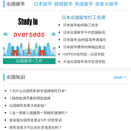
出国留学
日本留学
韩国留学
美国留学
加拿大留学
澳洲
日本出国留学打工实用
日本留学如何勤工俭学
日本出国留学千代田国际语
日本留学,如何提高申请成功
日本留学携带特殊物品禁忌
NIPPON语学院—日语学院
出国留学+工作
大连出国留学东洋言语学院
出国知识
more »
1.为什么出国劳务留学选择移民日本?
1.移民欧洲丹麦的理想选择
出国移民加拿大的好处?
5.这一类家人能随我一同移民澳洲吗？
新加坡出国劳务签证WP-SP的常识
移民加拿大可以在任意省居住吗？