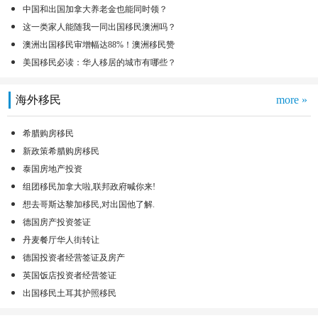
中国和出国加拿大养老金也能同时领？
这一类家人能随我一同出国移民澳洲吗？
澳洲出国移民审增幅达88%！澳洲移民赞
美国移民必读：华人移居的城市有哪些？
海外移民
more »
希腊购房移民
新政策希腊购房移民
泰国房地产投资
组团移民加拿大啦,联邦政府喊你来!
想去哥斯达黎加移民,对出国他了解.
德国房产投资签证
丹麦餐厅华人街转让
德国投资者经营签证及房产
英国饭店投资者经营签证
出国移民土耳其护照移民