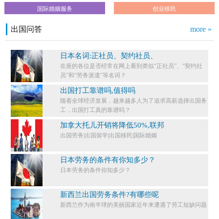
国际婚姻服务
创业移民
出国问答
more »
日本名词:正社员、契约社员、
在座的各位是否经常在网上看到类似“正社员”、“契约社
员”和“劳务派遣”等名词？
出国打工靠谱吗,值得吗
随着全球经济发展，越来越多人为了追求高薪选择出国务
工，出国打工真的靠谱吗？
加拿大托儿开销将降低50%,联邦
出国劳务|出国留学|出国移民|国际婚姻
日本劳务的条件有你知多少？
日本劳务的条件你知多少？​
新西兰出国劳务条件?有哪些呢
新西兰作为南半球的美丽国家近年来遭遇了劳工短缺问题