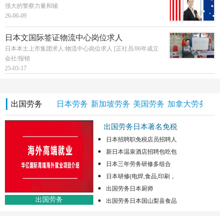
强大的警察力量和辅
26-06-09
日本文国际签证物流中心岗位求人
日本本土上市集团求人:物流中心岗位求人 [正社员/86年成立
会社/报销
25-03-17
出国劳务
日本劳务
新加坡劳务
美国劳务
加拿大劳务
澳
出国劳务日本著名免税
日本招聘职免税店员招聘人
新日本温泉酒店招聘包吃包
日本三年劳务研修多组合
日本研修(电焊,食品,印刷，
出国劳务日本厨师
出国劳务
出国劳务日本国山梨县食品