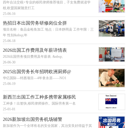
四年合法交税+专业的移民律师推荐项目，子女免费就读学
校,欧盟国家随意打工
25-06-16
热招日本出国劳务研修岗位全拼
项目名称：食品金枪鱼加工 地点：日本静岡县 工作年限：三
年 性别&nbsp;年
25-06-18
2026出国工作费用及年薪详情表
2026出国劳务项目费用及年薪表. &nbsp;
26-06-30
2025出国劳务长年招聘欧洲厨师@
华亿国际—特惠项目—4年拿永居——NO1
25-06-19
新西兰出国工作工种多携带家属移民
工种多！出签快,移民律师操作。国际劳务第一名
25-01-01
2026新加坡出国劳务机场辅警
新加坡作为一个全球有名的安全国家，其治安良好得益于其