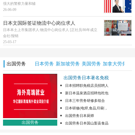
强大的警察力量和辅
26-06-09
日本文国际签证物流中心岗位求人
日本本土上市集团求人:物流中心岗位求人 [正社员/86年成立
会社/报销
25-03-17
出国劳务
日本劳务
新加坡劳务
美国劳务
加拿大劳务
澳
出国劳务日本著名免税
日本招聘职免税店员招聘人
新日本温泉酒店招聘包吃包
日本三年劳务研修多组合
日本研修(电焊,食品,印刷，
出国劳务日本厨师
出国劳务
出国劳务日本国山梨县食品