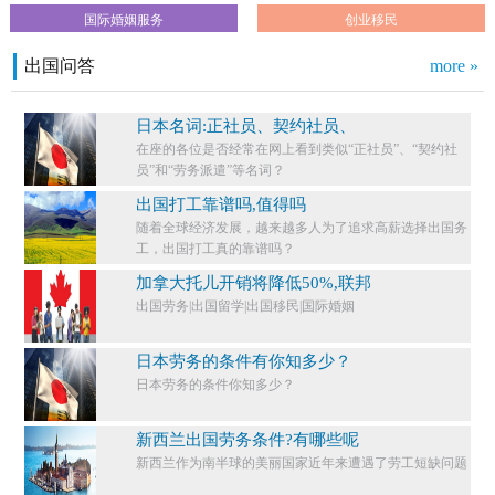
国际婚姻服务
创业移民
出国问答
more »
日本名词:正社员、契约社员、
在座的各位是否经常在网上看到类似“正社员”、“契约社
员”和“劳务派遣”等名词？
出国打工靠谱吗,值得吗
随着全球经济发展，越来越多人为了追求高薪选择出国务
工，出国打工真的靠谱吗？
加拿大托儿开销将降低50%,联邦
出国劳务|出国留学|出国移民|国际婚姻
日本劳务的条件有你知多少？
日本劳务的条件你知多少？​
新西兰出国劳务条件?有哪些呢
新西兰作为南半球的美丽国家近年来遭遇了劳工短缺问题