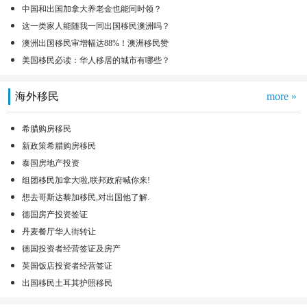
中国和出国加拿大养老金也能同时领？
这一类家人能随我一同出国移民澳洲吗？
澳洲出国移民审增幅达88%！澳洲移民赞
美国移民必读：华人移居的城市有哪些？
海外移民
more »
希腊购房移民
新政策希腊购房移民
泰国房地产投资
组团移民加拿大啦,联邦政府喊你来!
想去哥斯达黎加移民,对出国他了解.
德国房产投资签证
丹麦餐厅华人街转让
德国投资者经营签证及房产
英国饭店投资者经营签证
出国移民土耳其护照移民