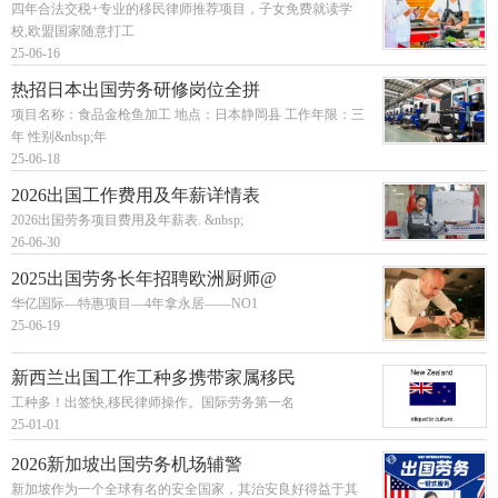
四年合法交税+专业的移民律师推荐项目，子女免费就读学
校,欧盟国家随意打工
25-06-16
热招日本出国劳务研修岗位全拼
项目名称：食品金枪鱼加工 地点：日本静岡县 工作年限：三
年 性别&nbsp;年
25-06-18
2026出国工作费用及年薪详情表
2026出国劳务项目费用及年薪表. &nbsp;
26-06-30
2025出国劳务长年招聘欧洲厨师@
华亿国际—特惠项目—4年拿永居——NO1
25-06-19
新西兰出国工作工种多携带家属移民
工种多！出签快,移民律师操作。国际劳务第一名
25-01-01
2026新加坡出国劳务机场辅警
新加坡作为一个全球有名的安全国家，其治安良好得益于其