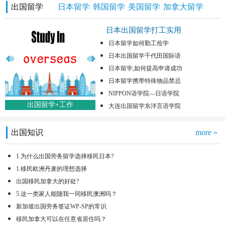
出国留学
日本留学
韩国留学
美国留学
加拿大留学
澳洲
日本出国留学打工实用
日本留学如何勤工俭学
日本出国留学千代田国际语
日本留学,如何提高申请成功
日本留学携带特殊物品禁忌
NIPPON语学院—日语学院
出国留学+工作
大连出国留学东洋言语学院
出国知识
more »
1.为什么出国劳务留学选择移民日本?
1.移民欧洲丹麦的理想选择
出国移民加拿大的好处?
5.这一类家人能随我一同移民澳洲吗？
新加坡出国劳务签证WP-SP的常识
移民加拿大可以在任意省居住吗？