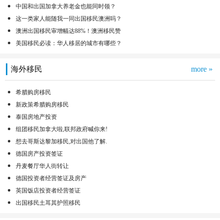
中国和出国加拿大养老金也能同时领？
这一类家人能随我一同出国移民澳洲吗？
澳洲出国移民审增幅达88%！澳洲移民赞
美国移民必读：华人移居的城市有哪些？
海外移民
more »
希腊购房移民
新政策希腊购房移民
泰国房地产投资
组团移民加拿大啦,联邦政府喊你来!
想去哥斯达黎加移民,对出国他了解.
德国房产投资签证
丹麦餐厅华人街转让
德国投资者经营签证及房产
英国饭店投资者经营签证
出国移民土耳其护照移民