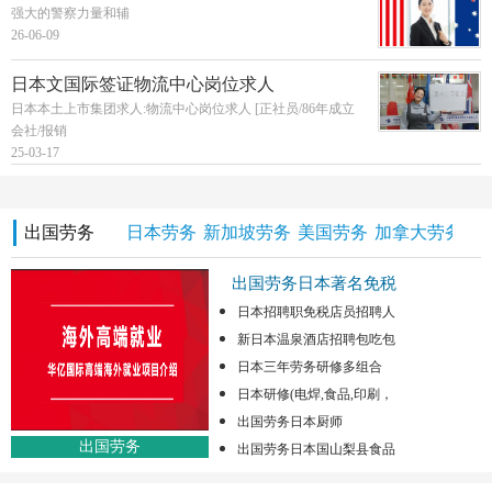
强大的警察力量和辅
26-06-09
日本文国际签证物流中心岗位求人
日本本土上市集团求人:物流中心岗位求人 [正社员/86年成立
会社/报销
25-03-17
出国劳务
日本劳务
新加坡劳务
美国劳务
加拿大劳务
澳
出国劳务日本著名免税
日本招聘职免税店员招聘人
新日本温泉酒店招聘包吃包
日本三年劳务研修多组合
日本研修(电焊,食品,印刷，
出国劳务日本厨师
出国劳务
出国劳务日本国山梨县食品