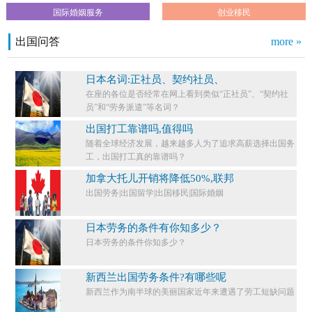
国际婚姻服务
创业移民
出国问答
more »
日本名词:正社员、契约社员、
在座的各位是否经常在网上看到类似“正社员”、“契约社
员”和“劳务派遣”等名词？
出国打工靠谱吗,值得吗
随着全球经济发展，越来越多人为了追求高薪选择出国务
工，出国打工真的靠谱吗？
加拿大托儿开销将降低50%,联邦
出国劳务|出国留学|出国移民|国际婚姻
日本劳务的条件有你知多少？
日本劳务的条件你知多少？​
新西兰出国劳务条件?有哪些呢
新西兰作为南半球的美丽国家近年来遭遇了劳工短缺问题