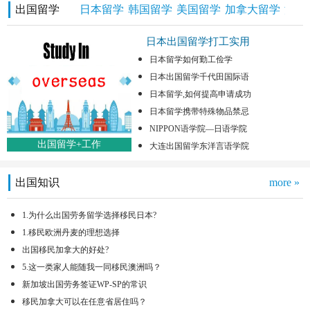
出国留学
日本留学
韩国留学
美国留学
加拿大留学
澳洲
日本出国留学打工实用
日本留学如何勤工俭学
日本出国留学千代田国际语
日本留学,如何提高申请成功
日本留学携带特殊物品禁忌
NIPPON语学院—日语学院
出国留学+工作
大连出国留学东洋言语学院
出国知识
more »
1.为什么出国劳务留学选择移民日本?
1.移民欧洲丹麦的理想选择
出国移民加拿大的好处?
5.这一类家人能随我一同移民澳洲吗？
新加坡出国劳务签证WP-SP的常识
移民加拿大可以在任意省居住吗？