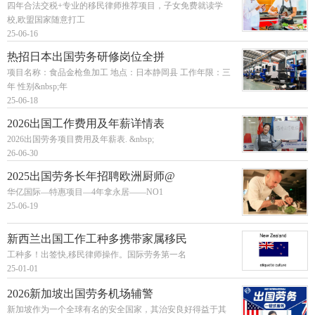
四年合法交税+专业的移民律师推荐项目，子女免费就读学
校,欧盟国家随意打工
25-06-16
热招日本出国劳务研修岗位全拼
项目名称：食品金枪鱼加工 地点：日本静岡县 工作年限：三
年 性别&nbsp;年
25-06-18
2026出国工作费用及年薪详情表
2026出国劳务项目费用及年薪表. &nbsp;
26-06-30
2025出国劳务长年招聘欧洲厨师@
华亿国际—特惠项目—4年拿永居——NO1
25-06-19
新西兰出国工作工种多携带家属移民
工种多！出签快,移民律师操作。国际劳务第一名
25-01-01
2026新加坡出国劳务机场辅警
新加坡作为一个全球有名的安全国家，其治安良好得益于其