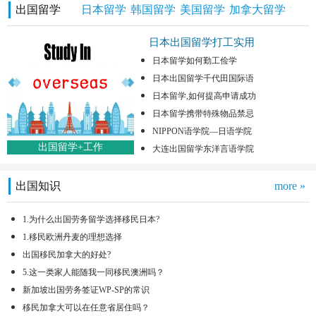
出国留学
日本留学
韩国留学
美国留学
加拿大留学
澳洲
日本出国留学打工实用
日本留学如何勤工俭学
日本出国留学千代田国际语
日本留学,如何提高申请成功
日本留学携带特殊物品禁忌
NIPPON语学院—日语学院
出国留学+工作
大连出国留学东洋言语学院
出国知识
more »
1.为什么出国劳务留学选择移民日本?
1.移民欧洲丹麦的理想选择
出国移民加拿大的好处?
5.这一类家人能随我一同移民澳洲吗？
新加坡出国劳务签证WP-SP的常识
移民加拿大可以在任意省居住吗？