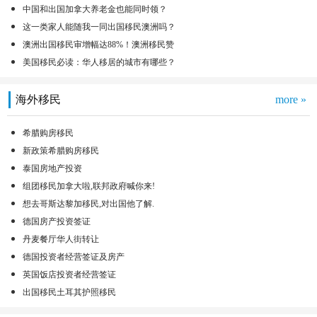
中国和出国加拿大养老金也能同时领？
这一类家人能随我一同出国移民澳洲吗？
澳洲出国移民审增幅达88%！澳洲移民赞
美国移民必读：华人移居的城市有哪些？
海外移民
more »
希腊购房移民
新政策希腊购房移民
泰国房地产投资
组团移民加拿大啦,联邦政府喊你来!
想去哥斯达黎加移民,对出国他了解.
德国房产投资签证
丹麦餐厅华人街转让
德国投资者经营签证及房产
英国饭店投资者经营签证
出国移民土耳其护照移民