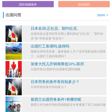
国际婚姻服务
创业移民
出国问答
more »
日本名词:正社员、契约社员、
在座的各位是否经常在网上看到类似“正社员”、“契约社
员”和“劳务派遣”等名词？
出国打工靠谱吗,值得吗
随着全球经济发展，越来越多人为了追求高薪选择出国务
工，出国打工真的靠谱吗？
加拿大托儿开销将降低50%,联邦
出国劳务|出国留学|出国移民|国际婚姻
日本劳务的条件有你知多少？
日本劳务的条件你知多少？​
新西兰出国劳务条件?有哪些呢
新西兰作为南半球的美丽国家近年来遭遇了劳工短缺问题