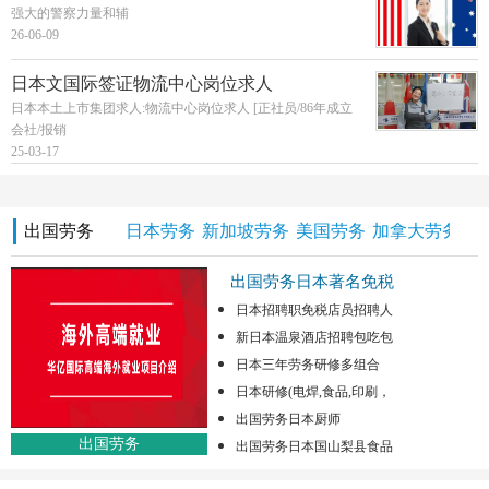
强大的警察力量和辅
26-06-09
日本文国际签证物流中心岗位求人
日本本土上市集团求人:物流中心岗位求人 [正社员/86年成立
会社/报销
25-03-17
出国劳务
日本劳务
新加坡劳务
美国劳务
加拿大劳务
澳
出国劳务日本著名免税
日本招聘职免税店员招聘人
新日本温泉酒店招聘包吃包
日本三年劳务研修多组合
日本研修(电焊,食品,印刷，
出国劳务日本厨师
出国劳务
出国劳务日本国山梨县食品