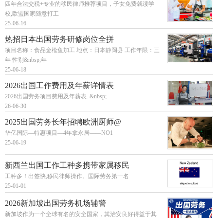
四年合法交税+专业的移民律师推荐项目，子女免费就读学
校,欧盟国家随意打工
25-06-16
热招日本出国劳务研修岗位全拼
项目名称：食品金枪鱼加工 地点：日本静岡县 工作年限：三
年 性别&nbsp;年
25-06-18
2026出国工作费用及年薪详情表
2026出国劳务项目费用及年薪表. &nbsp;
26-06-30
2025出国劳务长年招聘欧洲厨师@
华亿国际—特惠项目—4年拿永居——NO1
25-06-19
新西兰出国工作工种多携带家属移民
工种多！出签快,移民律师操作。国际劳务第一名
25-01-01
2026新加坡出国劳务机场辅警
新加坡作为一个全球有名的安全国家，其治安良好得益于其