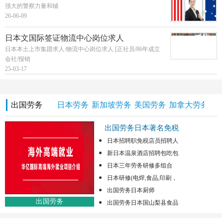
强大的警察力量和辅
26-06-09
日本文国际签证物流中心岗位求人
日本本土上市集团求人:物流中心岗位求人 [正社员/86年成立
会社/报销
25-03-17
出国劳务
日本劳务
新加坡劳务
美国劳务
加拿大劳务
澳
出国劳务日本著名免税
日本招聘职免税店员招聘人
新日本温泉酒店招聘包吃包
日本三年劳务研修多组合
日本研修(电焊,食品,印刷，
出国劳务日本厨师
出国劳务
出国劳务日本国山梨县食品