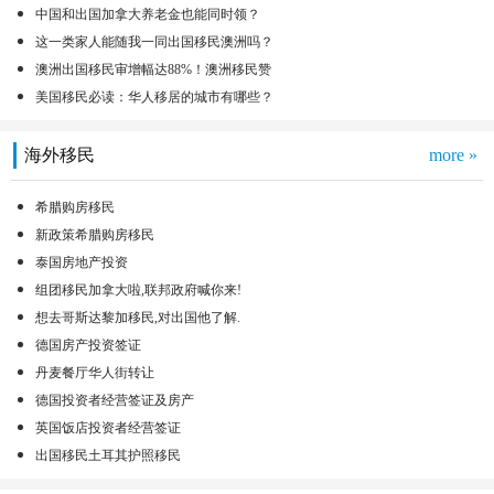
中国和出国加拿大养老金也能同时领？
这一类家人能随我一同出国移民澳洲吗？
澳洲出国移民审增幅达88%！澳洲移民赞
美国移民必读：华人移居的城市有哪些？
海外移民
more »
希腊购房移民
新政策希腊购房移民
泰国房地产投资
组团移民加拿大啦,联邦政府喊你来!
想去哥斯达黎加移民,对出国他了解.
德国房产投资签证
丹麦餐厅华人街转让
德国投资者经营签证及房产
英国饭店投资者经营签证
出国移民土耳其护照移民