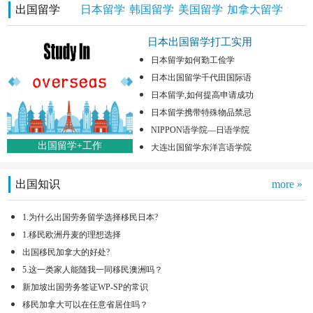
出国留学
日本留学
韩国留学
美国留学
加拿大留学
澳洲
日本出国留学打工实用
日本留学如何勤工俭学
日本出国留学千代田国际语
日本留学,如何提高申请成功
日本留学携带特殊物品禁忌
NIPPON语学院—日语学院
出国留学+工作
大连出国留学东洋言语学院
出国知识
more »
1.为什么出国劳务留学选择移民日本?
1.移民欧洲丹麦的理想选择
出国移民加拿大的好处?
5.这一类家人能随我一同移民澳洲吗？
新加坡出国劳务签证WP-SP的常识
移民加拿大可以在任意省居住吗？