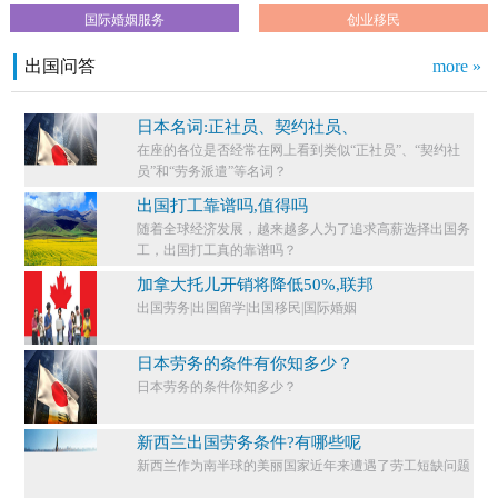
国际婚姻服务
创业移民
出国问答
more »
日本名词:正社员、契约社员、
在座的各位是否经常在网上看到类似“正社员”、“契约社
员”和“劳务派遣”等名词？
出国打工靠谱吗,值得吗
随着全球经济发展，越来越多人为了追求高薪选择出国务
工，出国打工真的靠谱吗？
加拿大托儿开销将降低50%,联邦
出国劳务|出国留学|出国移民|国际婚姻
日本劳务的条件有你知多少？
日本劳务的条件你知多少？​
新西兰出国劳务条件?有哪些呢
新西兰作为南半球的美丽国家近年来遭遇了劳工短缺问题