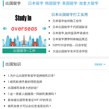
出国留学
日本留学
韩国留学
美国留学
加拿大留学
澳洲
日本出国留学打工实用
日本留学如何勤工俭学
日本出国留学千代田国际语
日本留学,如何提高申请成功
日本留学携带特殊物品禁忌
NIPPON语学院—日语学院
出国留学+工作
大连出国留学东洋言语学院
出国知识
more »
1.为什么出国劳务留学选择移民日本?
1.移民欧洲丹麦的理想选择
出国移民加拿大的好处?
5.这一类家人能随我一同移民澳洲吗？
新加坡出国劳务签证WP-SP的常识
移民加拿大可以在任意省居住吗？