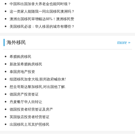
中国和出国加拿大养老金也能同时领？
这一类家人能随我一同出国移民澳洲吗？
澳洲出国移民审增幅达88%！澳洲移民赞
美国移民必读：华人移居的城市有哪些？
海外移民
more »
希腊购房移民
新政策希腊购房移民
泰国房地产投资
组团移民加拿大啦,联邦政府喊你来!
想去哥斯达黎加移民,对出国他了解.
德国房产投资签证
丹麦餐厅华人街转让
德国投资者经营签证及房产
英国饭店投资者经营签证
出国移民土耳其护照移民