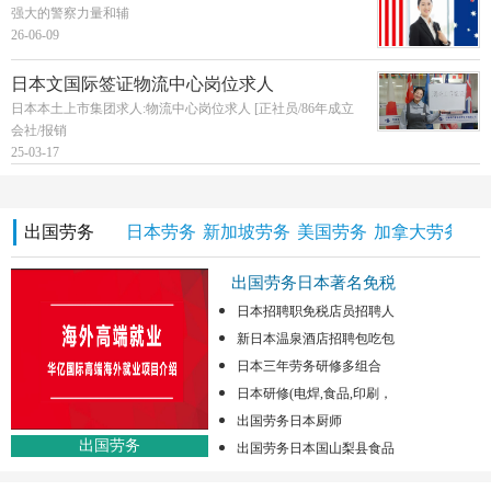
强大的警察力量和辅
26-06-09
日本文国际签证物流中心岗位求人
日本本土上市集团求人:物流中心岗位求人 [正社员/86年成立
会社/报销
25-03-17
出国劳务
日本劳务
新加坡劳务
美国劳务
加拿大劳务
澳
出国劳务日本著名免税
日本招聘职免税店员招聘人
新日本温泉酒店招聘包吃包
日本三年劳务研修多组合
日本研修(电焊,食品,印刷，
出国劳务日本厨师
出国劳务
出国劳务日本国山梨县食品