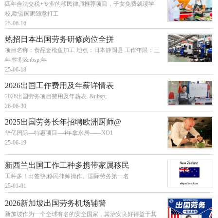
四年合法交税+专业的移民律师推荐项目，子女免费就读学
校,欧盟国家随意打工
25-06-16
热招日本出国劳务研修岗位全拼
项目名称：食品金枪鱼加工 地点：日本静岡县 工作年限：三
年 性别&nbsp;年
25-06-18
2026出国工作费用及年薪详情表
2026出国劳务项目费用及年薪表. &nbsp;
26-06-30
2025出国劳务长年招聘欧洲厨师@
华亿国际—特惠项目—4年拿永居——NO1
25-06-19
新西兰出国工作工种多携带家属移民
工种多！出签快,移民律师操作。国际劳务第一名
25-01-01
2026新加坡出国劳务机场辅警
新加坡作为一个全球有名的安全国家，其治安良好得益于其