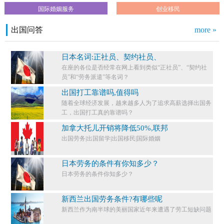
国际婚姻服务
创业移民
出国问答
more »
日本名词:正社员、契约社员、
在座的各位是否经常在网上看到类似“正社员”、“契约社
员”和“劳务派遣”等名词？
出国打工靠谱吗,值得吗
随着全球经济发展，越来越多人为了追求高薪选择出国务
工，出国打工真的靠谱吗？
加拿大托儿开销将降低50%,联邦
出国劳务|出国留学|出国移民|国际婚姻
日本劳务的条件有你知多少？
日本劳务的条件你知多少？​
新西兰出国劳务条件?有哪些呢
新西兰作为南半球的美丽国家近年来遭遇了劳工短缺问题