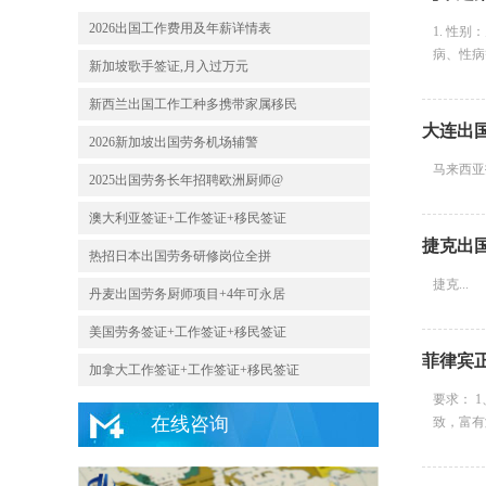
2026出国工作费用及年薪详情表
1. 性
病、性病等
新加坡歌手签证,月入过万元
新西兰出国工作工种多携带家属移民
大连出
2026新加坡出国劳务机场辅警
马来西亚招
2025出国劳务长年招聘欧洲厨师@
澳大利亚签证+工作签证+移民签证
捷克出
热招日本出国劳务研修岗位全拼
捷克...
丹麦出国劳务厨师项目+4年可永居
美国劳务签证+工作签证+移民签证
菲律宾
加拿大工作签证+工作签证+移民签证
要求： 
在线咨询
致，富有