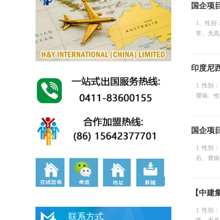
国企项
1、性别
常、无高
印度尼
1. 性
肾病、性病
国企项
1. 性
石、肾病、
【中建
1. 性
联系方式