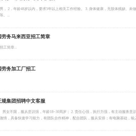
别：男， 2．年龄48岁以内，要求5年以上相关工作经验。 3. 身体健康，无肢体残
。...
国劳务马来西亚招工简章
工简章...
国劳务加工厂招工
正规集团招聘中文客服
1、男女不限，服从意识强，年龄18~30周岁； 2. 责任心强，执行力强，有主动服务
激情，具备快速学习能力，有团队合作精神，配合团队，服从安排；有电脑基础，输入速度