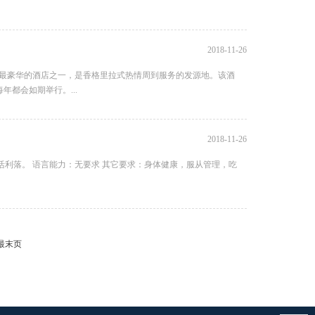
2018-11-26
上最豪华的酒店之一，是香格里拉式热情周到服务的发源地。该酒
年都会如期举行。...
2018-11-26
干活利落。 语言能力：无要求 其它要求：身体健康，服从管理，吃
最末页