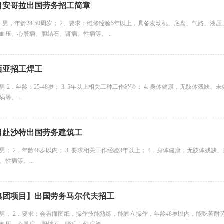
目安哥拉出国劳务招工简章
：男，年龄28-50周岁； 2、要求：维修经验5年以上，具备发动机、底盘、气路、液
血压、心脏病、胆结石、肾病、性病等。...
西亚招工焊工
别：男 2．年龄：25-48岁； 3. 5年以上相关工种工作经验； 4. 身体健康，无肢
等。...
目赴沙特出国劳务建筑工
别：男； 2．年龄48岁以内； 3. 要求相关工作经验3年以上； 4．身体健康，无肢
性病等。...
集团项目】出国劳务马尔代夫招工
别：男， 2．要求；会看懂图纸，操作技能熟练，能独立操作，年龄48岁以内，能吃苦耐