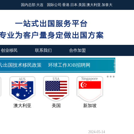
国内总部:
大连
国际公司:
香港
.
日本
.
美国
.
澳大利亚
.
加拿大
创业移民
联系我们
合作加盟
:出国技术移民政策
环球工作JOB招聘网
正规商务部
澳大利亚
美国
新加坡
2024-05-14