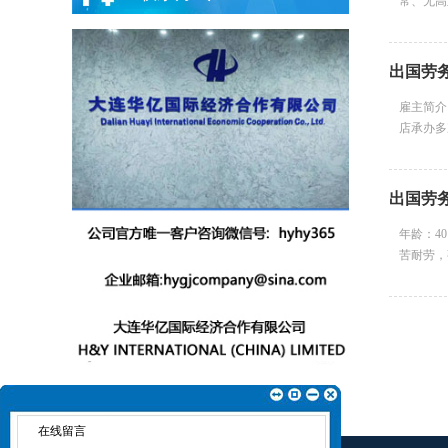
常、无高
出国劳
雇主简介
店承办多
出国劳
年龄：4
苦耐劳，熟
在线留言