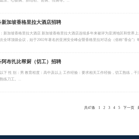
血压、心脏病、胆结石、肾病、性病等。...
务新加坡香格里拉大酒店招聘
：新加坡香格里拉大酒店 新加坡香格里拉大酒店连续多年来被评为亚洲地区和世界
次全球顶级会议，始于2002年著名的亚洲安全峰会暨香格里拉对话会（俗称“香会”）每
务阿布扎比帮厨（切工）招聘
0以下 性 别：男 教育程度：高中及以上 工作经验：要求相关工作经验，切工熟练，
练刀工。...
共47条
1
2
3
4
5
下一页