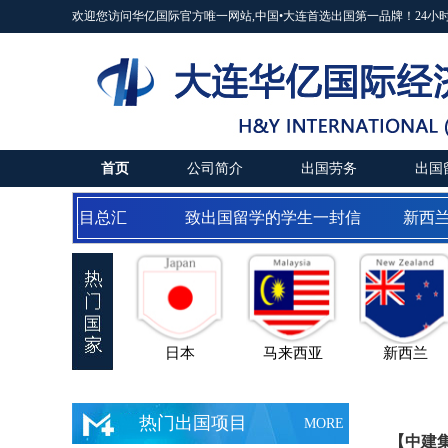
欢迎您访问华亿国际官方唯一网站,中国•大连首选出国第一品牌！24小时服务热线:04
首页
公司简介
出国劳务
出国
出国劳务项目总汇
致出国留学的学生一封信
新西兰
日本
马来西亚
新西兰
热门出国项目
MORE
【中建