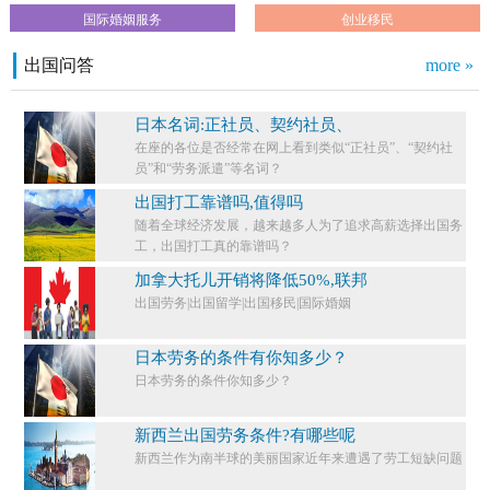
国际婚姻服务
创业移民
出国问答
more »
日本名词:正社员、契约社员、
在座的各位是否经常在网上看到类似“正社员”、“契约社
员”和“劳务派遣”等名词？
出国打工靠谱吗,值得吗
随着全球经济发展，越来越多人为了追求高薪选择出国务
工，出国打工真的靠谱吗？
加拿大托儿开销将降低50%,联邦
出国劳务|出国留学|出国移民|国际婚姻
日本劳务的条件有你知多少？
日本劳务的条件你知多少？​
新西兰出国劳务条件?有哪些呢
新西兰作为南半球的美丽国家近年来遭遇了劳工短缺问题