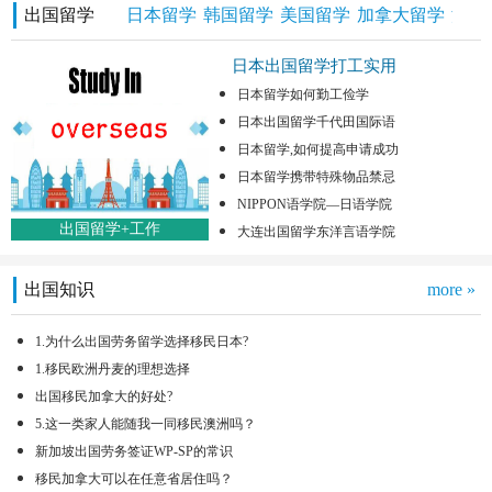
出国留学
日本留学
韩国留学
美国留学
加拿大留学
澳洲
日本出国留学打工实用
日本留学如何勤工俭学
日本出国留学千代田国际语
日本留学,如何提高申请成功
日本留学携带特殊物品禁忌
NIPPON语学院—日语学院
出国留学+工作
大连出国留学东洋言语学院
出国知识
more »
1.为什么出国劳务留学选择移民日本?
1.移民欧洲丹麦的理想选择
出国移民加拿大的好处?
5.这一类家人能随我一同移民澳洲吗？
新加坡出国劳务签证WP-SP的常识
移民加拿大可以在任意省居住吗？