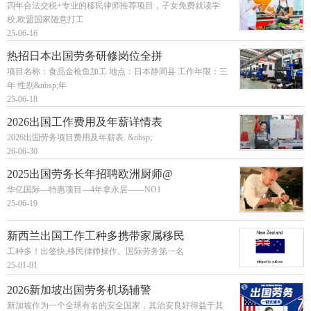
四年合法交税+专业的移民律师推荐项目，子女免费就读学
校,欧盟国家随意打工
25-06-16
热招日本出国劳务研修岗位全拼
项目名称：食品金枪鱼加工 地点：日本静岡县 工作年限：三
年 性别&nbsp;年
25-06-18
2026出国工作费用及年薪详情表
2026出国劳务项目费用及年薪表. &nbsp;
26-06-30
2025出国劳务长年招聘欧洲厨师@
华亿国际—特惠项目—4年拿永居——NO1
25-06-19
新西兰出国工作工种多携带家属移民
工种多！出签快,移民律师操作。国际劳务第一名
25-01-01
2026新加坡出国劳务机场辅警
新加坡作为一个全球有名的安全国家，其治安良好得益于其