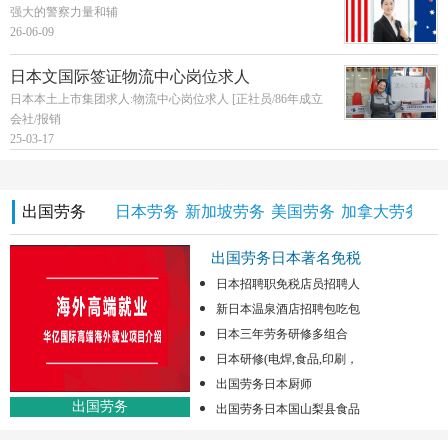
强大的警察力量和辅
26-06-09
日本文国际签证物流中心岗位求人
日本本土上市集团求人:物流中心岗位求人 [正社员/86年成立
会社/报销
25-03-17
出国劳务
日本劳务
新加坡劳务
美国劳务
加拿大劳务
澳
出国劳务日本著名免税
日本招聘职免税店员招聘人
新日本温泉酒店招聘包吃包
日本三年劳务研修多组合
日本研修(电焊,食品,印刷，
出国劳务日本厨师
出国劳务
出国劳务日本国山梨县食品