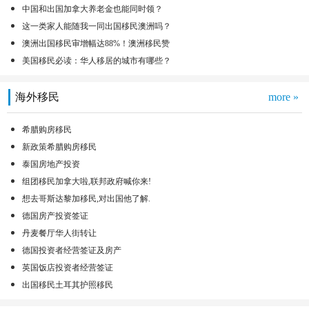
中国和出国加拿大养老金也能同时领？
这一类家人能随我一同出国移民澳洲吗？
澳洲出国移民审增幅达88%！澳洲移民赞
美国移民必读：华人移居的城市有哪些？
海外移民
more »
希腊购房移民
新政策希腊购房移民
泰国房地产投资
组团移民加拿大啦,联邦政府喊你来!
想去哥斯达黎加移民,对出国他了解.
德国房产投资签证
丹麦餐厅华人街转让
德国投资者经营签证及房产
英国饭店投资者经营签证
出国移民土耳其护照移民