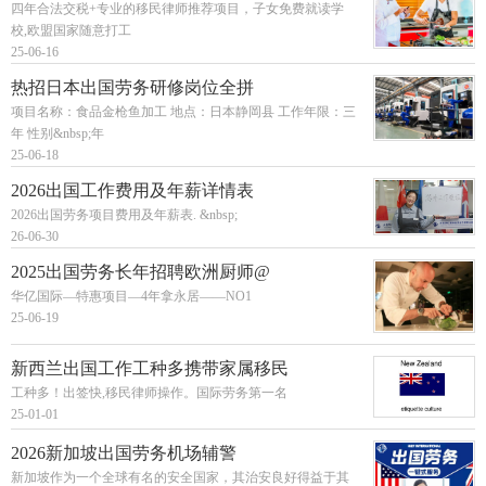
四年合法交税+专业的移民律师推荐项目，子女免费就读学
校,欧盟国家随意打工
25-06-16
热招日本出国劳务研修岗位全拼
项目名称：食品金枪鱼加工 地点：日本静岡县 工作年限：三
年 性别&nbsp;年
25-06-18
2026出国工作费用及年薪详情表
2026出国劳务项目费用及年薪表. &nbsp;
26-06-30
2025出国劳务长年招聘欧洲厨师@
华亿国际—特惠项目—4年拿永居——NO1
25-06-19
新西兰出国工作工种多携带家属移民
工种多！出签快,移民律师操作。国际劳务第一名
25-01-01
2026新加坡出国劳务机场辅警
新加坡作为一个全球有名的安全国家，其治安良好得益于其