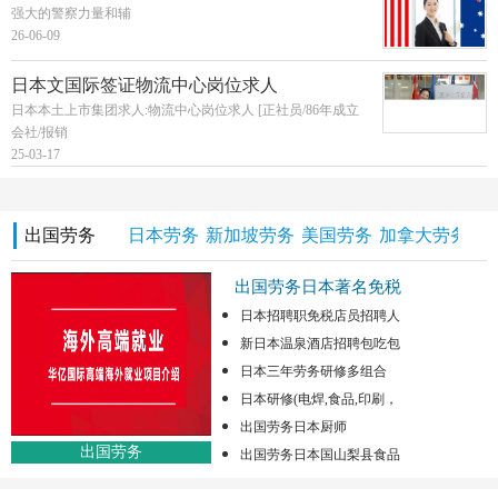
强大的警察力量和辅
26-06-09
日本文国际签证物流中心岗位求人
日本本土上市集团求人:物流中心岗位求人 [正社员/86年成立
会社/报销
25-03-17
出国劳务
日本劳务
新加坡劳务
美国劳务
加拿大劳务
澳
出国劳务日本著名免税
日本招聘职免税店员招聘人
新日本温泉酒店招聘包吃包
日本三年劳务研修多组合
日本研修(电焊,食品,印刷，
出国劳务日本厨师
出国劳务
出国劳务日本国山梨县食品