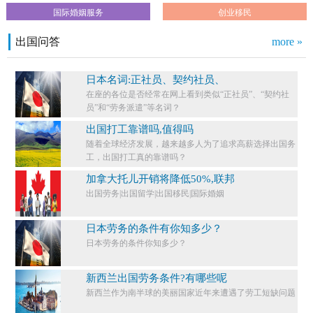
国际婚姻服务
创业移民
出国问答
more »
日本名词:正社员、契约社员、
在座的各位是否经常在网上看到类似“正社员”、“契约社
员”和“劳务派遣”等名词？
出国打工靠谱吗,值得吗
随着全球经济发展，越来越多人为了追求高薪选择出国务
工，出国打工真的靠谱吗？
加拿大托儿开销将降低50%,联邦
出国劳务|出国留学|出国移民|国际婚姻
日本劳务的条件有你知多少？
日本劳务的条件你知多少？​
新西兰出国劳务条件?有哪些呢
新西兰作为南半球的美丽国家近年来遭遇了劳工短缺问题