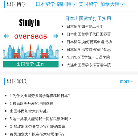
出国留学
日本留学
韩国留学
美国留学
加拿大留学
澳洲
日本出国留学打工实用
日本留学如何勤工俭学
日本出国留学千代田国际语
日本留学,如何提高申请成功
日本留学携带特殊物品禁忌
NIPPON语学院—日语学院
出国留学+工作
大连出国留学东洋言语学院
出国知识
more »
1.为什么出国劳务留学选择移民日本?
1.移民欧洲丹麦的理想选择
出国移民加拿大的好处?
5.这一类家人能随我一同移民澳洲吗？
新加坡出国劳务签证WP-SP的常识
移民加拿大可以在任意省居住吗？