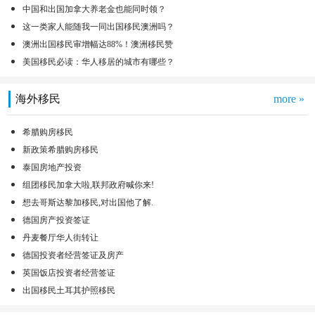
中国和出国加拿大养老金也能同时领？
这一类家人能随我一同出国移民澳洲吗？
澳洲出国移民审增幅达88%！澳洲移民赞
美国移民必读：华人移居的城市有哪些？
海外移民
more »
希腊购房移民
新政策希腊购房移民
泰国房地产投资
组团移民加拿大啦,联邦政府喊你来!
想去哥斯达黎加移民,对出国他了解.
德国房产投资签证
丹麦餐厅华人街转让
德国投资者经营签证及房产
英国饭店投资者经营签证
出国移民土耳其护照移民