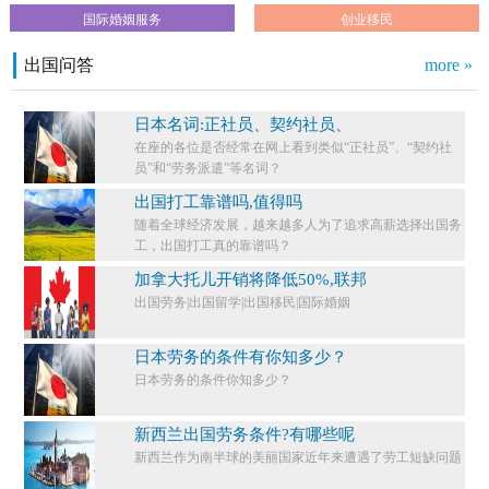
国际婚姻服务
创业移民
出国问答
more »
日本名词:正社员、契约社员、
在座的各位是否经常在网上看到类似“正社员”、“契约社
员”和“劳务派遣”等名词？
出国打工靠谱吗,值得吗
随着全球经济发展，越来越多人为了追求高薪选择出国务
工，出国打工真的靠谱吗？
加拿大托儿开销将降低50%,联邦
出国劳务|出国留学|出国移民|国际婚姻
日本劳务的条件有你知多少？
日本劳务的条件你知多少？​
新西兰出国劳务条件?有哪些呢
新西兰作为南半球的美丽国家近年来遭遇了劳工短缺问题