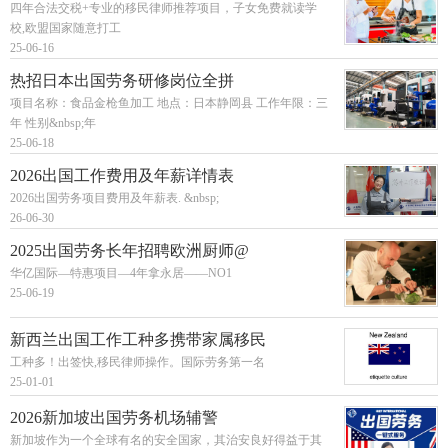
四年合法交税+专业的移民律师推荐项目，子女免费就读学
校,欧盟国家随意打工
25-06-16
热招日本出国劳务研修岗位全拼
项目名称：食品金枪鱼加工 地点：日本静岡县 工作年限：三
年 性别&nbsp;年
25-06-18
2026出国工作费用及年薪详情表
2026出国劳务项目费用及年薪表. &nbsp;
26-06-30
2025出国劳务长年招聘欧洲厨师@
华亿国际—特惠项目—4年拿永居——NO1
25-06-19
新西兰出国工作工种多携带家属移民
工种多！出签快,移民律师操作。国际劳务第一名
25-01-01
2026新加坡出国劳务机场辅警
新加坡作为一个全球有名的安全国家，其治安良好得益于其