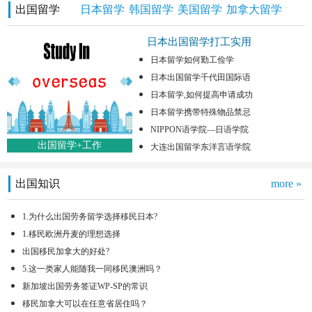
出国留学
日本留学
韩国留学
美国留学
加拿大留学
澳洲
日本出国留学打工实用
日本留学如何勤工俭学
日本出国留学千代田国际语
日本留学,如何提高申请成功
日本留学携带特殊物品禁忌
NIPPON语学院—日语学院
出国留学+工作
大连出国留学东洋言语学院
出国知识
more »
1.为什么出国劳务留学选择移民日本?
1.移民欧洲丹麦的理想选择
出国移民加拿大的好处?
5.这一类家人能随我一同移民澳洲吗？
新加坡出国劳务签证WP-SP的常识
移民加拿大可以在任意省居住吗？