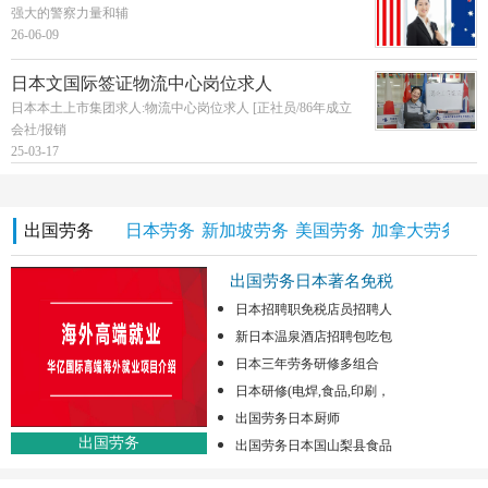
强大的警察力量和辅
26-06-09
日本文国际签证物流中心岗位求人
日本本土上市集团求人:物流中心岗位求人 [正社员/86年成立
会社/报销
25-03-17
出国劳务
日本劳务
新加坡劳务
美国劳务
加拿大劳务
澳
出国劳务日本著名免税
日本招聘职免税店员招聘人
新日本温泉酒店招聘包吃包
日本三年劳务研修多组合
日本研修(电焊,食品,印刷，
出国劳务日本厨师
出国劳务
出国劳务日本国山梨县食品