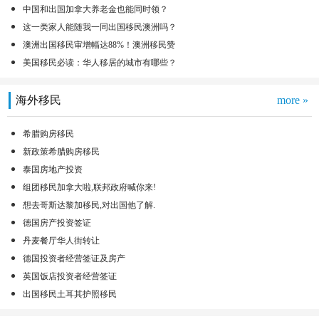
中国和出国加拿大养老金也能同时领？
这一类家人能随我一同出国移民澳洲吗？
澳洲出国移民审增幅达88%！澳洲移民赞
美国移民必读：华人移居的城市有哪些？
海外移民
more »
希腊购房移民
新政策希腊购房移民
泰国房地产投资
组团移民加拿大啦,联邦政府喊你来!
想去哥斯达黎加移民,对出国他了解.
德国房产投资签证
丹麦餐厅华人街转让
德国投资者经营签证及房产
英国饭店投资者经营签证
出国移民土耳其护照移民